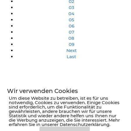
02
03
04
05
06
07
08
09
Next
Last
Wir verwenden Cookies
Um diese Website zu betreiben, ist es für uns
KORANIS Purchasing Solutions
notwendig, Cookies zu verwenden. Einige Cookies
sind erforderlich, um die Funktionalität zu
gewährleisten, andere brauchen wir für unsere
Statistik und wieder andere helfen uns Ihnen nur
Südwestpark 37-41
die Werbung anzuzeigen, die Sie interessiert. Mehr
90449 Nürnberg
erfahren Sie in unserer Datenschutzerklärung.
Tel. +49 (911) 957 61 61 0