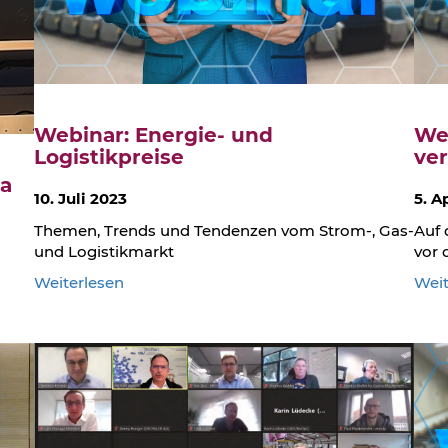
Kunststoff
auf
der
KPA
2024
Webinar: Energie- und
We
Logistikpreise
ver
ma
10. Juli 2023
5. A
Themen, Trends und Tendenzen vom Strom-, Gas-
Auf 
und Logistikmarkt
vor 
:
Weiterlesen
Weit
Webinar:
Energie-
und
Logistikpreise