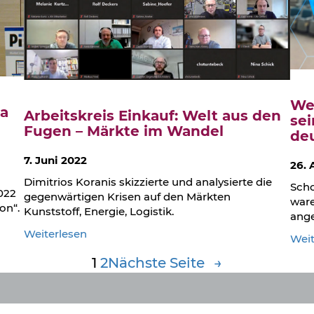
We
ma
Arbeitskreis Einkauf: Welt aus den
se
Fugen – Märkte im Wandel
deu
7. Juni 2022
26. 
Dimitrios Koranis skizzierte und analysierte die
Scho
022
gegenwärtigen Krisen auf den Märkten
ware
on“.
Kunststoff, Energie, Logistik.
ang
:
Weiterlesen
Weit
Arbeitskreis
1
2
Nächste Seite
→
Einkauf:
Welt
aus
den