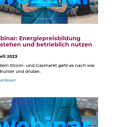
was
wird
binar: Energiepreisbildung
stehen und betrieblich nutzen
pril 2023
dem Strom- und Gasmarkt geht es nach wie
drunter und drüber.
:
erlesen
Webinar:
Energiepreisbildung
verstehen
und
betrieblich
nutzen