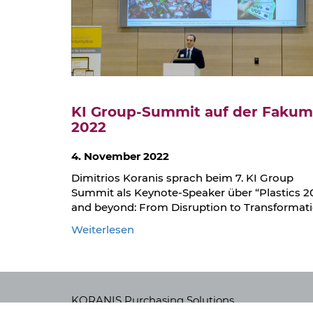
Fakuma
2023
KI Group-Summit auf der Faku
2022
4. November 2022
Dimitrios Koranis sprach beim 7. KI Group
Summit als Keynote-Speaker über “Plastics 2
and beyond: From Disruption to Transformati
:
Weiterlesen
KI
Group-
Summit
auf
KORANIS Purchasing Solutions
der