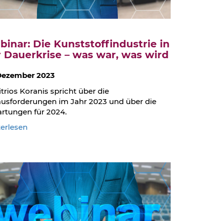
inar: Die Kunststoffindustrie in
 Dauerkrise – was war, was wird
 Dezember 2023
trios Koranis spricht über die
usforderungen im Jahr 2023 und über die
rtungen für 2024.
:
erlesen
Webinar:
Die
Kunststoffindustrie
in
der
Dauerkrise
–
was
war,