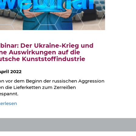
binar: Der Ukraine-Krieg und
ine Auswirkungen auf die
tsche Kunststoffindustrie
April 2022
n vor dem Beginn der russischen Aggression
n die Lieferketten zum Zerreißen
espannt.
:
erlesen
Webinar:
Der
Ukraine-
Krieg
und