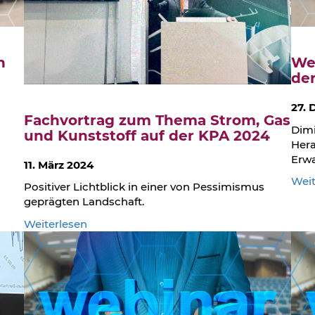
n
Web
der
27.
Fachvortrag zum Thema Strom, Gas
Dimi
und Kunststoff auf der KPA 2024
Hera
Erwa
11. März 2024
Weit
Positiver Lichtblick in einer von Pessimismus
geprägten Landschaft.
:
Weiterlesen
Fachvortrag
zum
Thema
Strom,
Gas
und