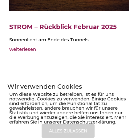
STROM – Rückblick Februar 2025
Sonnenlicht am Ende des Tunnels
weiterlesen
Wir verwenden Cookies
Um diese Website zu betreiben, ist es für uns
KORANIS Purchasing Solutions
notwendig, Cookies zu verwenden. Einige Cookies
sind erforderlich, um die Funktionalität zu
gewährleisten, andere brauchen wir für unsere
Statistik und wieder andere helfen uns Ihnen nur
Südwestpark 37-41
die Werbung anzuzeigen, die Sie interessiert. Mehr
90449 Nürnberg
erfahren Sie in unserer Datenschutzerklärung.
Tel. +49 (911) 957 61 61 0
ALLES ZULASSEN
Fax +49 (911) 957 61 61 99