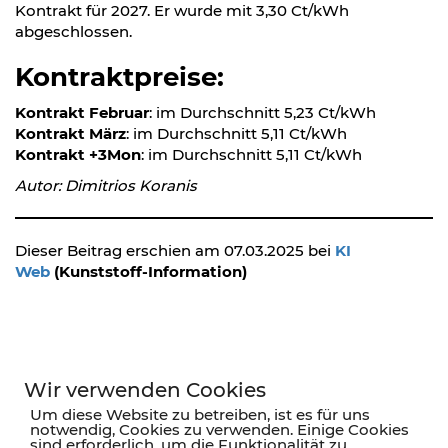
Kontrakt für 2027. Er wurde mit 3,30 Ct/kWh
abgeschlossen.
Kontraktpreise:
Kontrakt Februar
: im Durchschnitt 5,23 Ct/kWh
Kontrakt März
: im Durchschnitt 5,11 Ct/kWh
Kontrakt +3Mon
: im Durchschnitt 5,11 Ct/kWh
Autor: Dimitrios Koranis
Dieser Beitrag erschien am 07.03.2025 bei
KI
Web
(Kunststoff-Information)
Wir verwenden Cookies
Um diese Website zu betreiben, ist es für uns
KORANIS Purchasing Solutions
notwendig, Cookies zu verwenden. Einige Cookies
sind erforderlich, um die Funktionalität zu