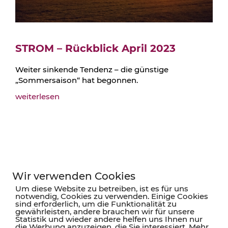
STROM – Rückblick April 2023
Weiter sinkende Tendenz – die günstige
„Sommersaison“ hat begonnen.
weiterlesen
Wir verwenden Cookies
Um diese Website zu betreiben, ist es für uns
KORANIS Purchasing Solutions
notwendig, Cookies zu verwenden. Einige Cookies
sind erforderlich, um die Funktionalität zu
gewährleisten, andere brauchen wir für unsere
Statistik und wieder andere helfen uns Ihnen nur
Südwestpark 37-41
die Werbung anzuzeigen, die Sie interessiert. Mehr