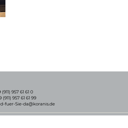
 (911) 957 61 61 0
 (911) 957 61 61 99
nd-fuer-Sie-da@koranis.de
Impressum
|
Datens