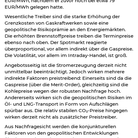
EUR/MWh, nachdem er zuvor noch bei etwa 79
EUR/MWh gelegen hatte.
Wesentliche Treiber sind die starke Erhöhung der
Grenzkosten von Gaskraftwerken sowie eine
geopolitische Risikoprämie an den Energiemärkten.
Die erhöhten Brennstoffpreise treiben die Terminpreise
ebenso nach oben. Der Spotmarkt reagierte
überproportional, vor allem indirekt über die Gaspreise.
Die Volatilität, vor allem im Intraday-Handel, ist groß.
Angebotsseitig ist die Stromerzeugung derzeit nicht
unmittelbar beeinträchtigt. Jedoch wirken mehrere
indirekte Faktoren preistreibend: Einerseits sind da die
Gaspreise (über die Merit-Order), gleichzeitig sind die
Kohlepreise wegen der robusten Nachfrage hoch.
Andererseits wirken sich die geopolitischen Risiken im
Öl- und LNG-Transport in Form von Aufschlägen
spürbar aus. Die relativ stabilen CO₂-Preise hingegen
wirken derzeit nicht als zusätzlicher Preistreiber.
Aus Nachfragesicht werden die konjunkturellen
Faktoren von den geopolitischen Entwicklungen