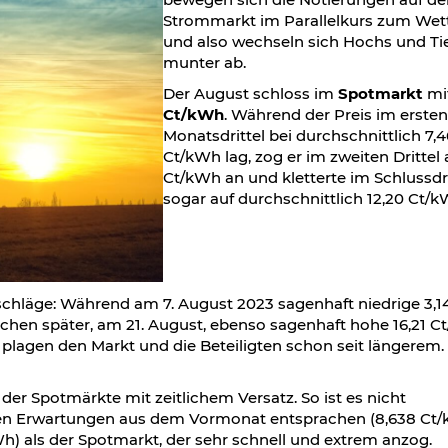
Strommarkt im Parallelkurs zum Wett
und also wechseln sich Hochs und Ti
munter ab.
Der August schloss im
Spotmarkt
mi
Ct/kWh
. Während der Preis im ersten
Monatsdrittel bei durchschnittlich 7,4
Ct/kWh lag, zog er im zweiten Drittel a
Ct/kWh an und kletterte im Schlussdri
sogar auf durchschnittlich 12,20 Ct/
chläge: Während am 7. August 2023 sagenhaft niedrige 3,1
hen später, am 21. August, ebenso sagenhaft hohe 16,21 C
n plagen den Markt und die Beteiligten schon seit längerem
er Spotmärkte mit zeitlichem Versatz. So ist es nicht
den Erwartungen aus dem Vormonat entsprachen (8,638 Ct
Wh) als der Spotmarkt, der sehr schnell und extrem anzog.