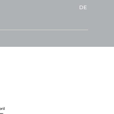
DE
ril
em