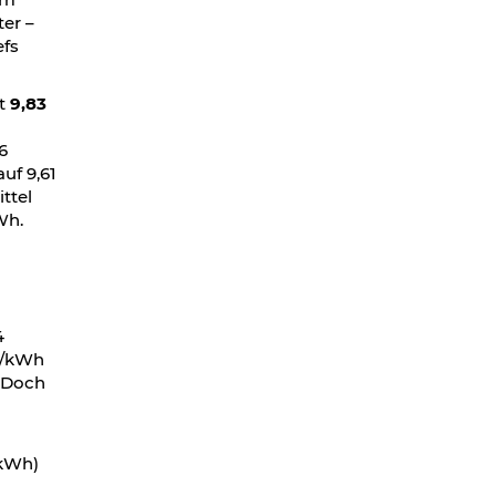
er –
efs
t
9,83
6
uf 9,61
ttel
kWh.
4
t/kWh
. Doch
/kWh)