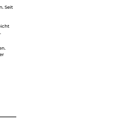
. Seit
icht
.
en.
er